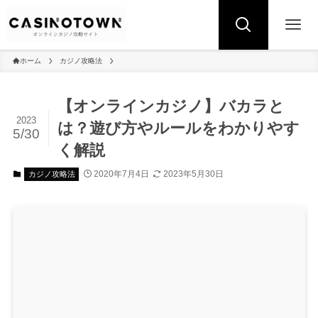
ホーム
カジノ攻略法
【オンラインカジノ】バカラと
2023
は？遊び方やルールをわかりやす
5/30
く解説
2020年7月4日
2023年5月30日
カジノ攻略法