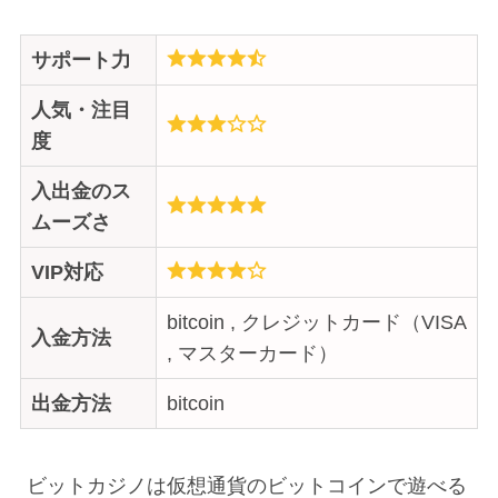
サポート力
人気・注目
度
入出金のス
ムーズさ
VIP対応
bitcoin , クレジットカード（VISA
入金方法
, マスターカード）
出金方法
bitcoin
ビットカジノは仮想通貨のビットコインで遊べる