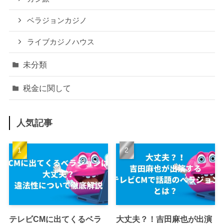
ベラジョンカジノ
ライブカジノハウス
未分類
税金に関して
人気記事
テレビCMに出てくるベラ
大丈夫？！吉田麻也が出演