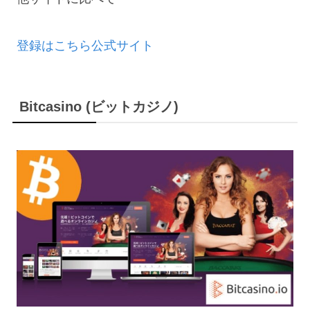
登録はこちら
公式サイト
Bitcasino (ビットカジノ)