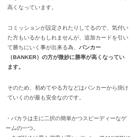
高くなっています。
コミッションが設定されたりしてるので、気付い
た方もいるかもしれませんが、追加カードを引い
て勝ちにいく事が出来る為、
バンカー
（BANKER）の方が微妙に勝率が高くなってい
ます。
そのため、初めてやる方などはバンカーから掛け
ていくのが最も安全なのです。
・バカラは主に二択の簡単かつスピーディーなゲ
ームの一つ。