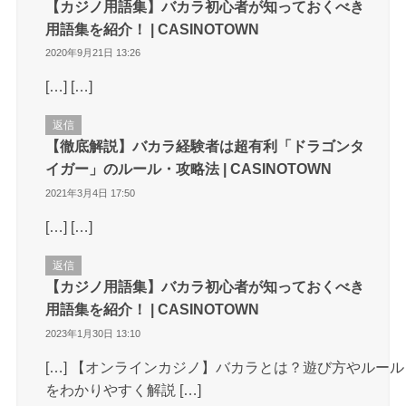
【カジノ用語集】バカラ初心者が知っておくべき
用語集を紹介！ | CASINOTOWN
2020年9月21日 13:26
[…] […]
返信
【徹底解説】バカラ経験者は超有利「ドラゴンタ
イガー」のルール・攻略法 | CASINOTOWN
2021年3月4日 17:50
[…] […]
返信
【カジノ用語集】バカラ初心者が知っておくべき
用語集を紹介！ | CASINOTOWN
2023年1月30日 13:10
[…] 【オンラインカジノ】バカラとは？遊び方やルール
をわかりやすく解説 […]