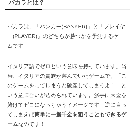
バカラとは？
バカラは、「バンカー(BANKER)」と「プレイヤ
ー(PLAYER)」のどちらが勝つかを予測するゲー
ムです。
イタリア語でゼロという意味を持っています。当
時、イタリアの貴族が遊んでいたゲームで、「こ
のゲームをしてしまうと破産してしまうよ！」と
いう意味合いが込められています。派手に大金を
賭けてゼロになっちゃうイメージです。逆に言っ
てしまえば
簡単に一攫千金を狙うこともできるゲ
ーム
なのです！