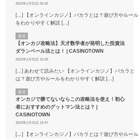
2023年1月31日 09:26
[…] 【オンラインカジノ】バカラとは？遊び方やルール
をわかりやすく解説 […]
返信
【オンカジ攻略法】天才数学者が発明した投資法
ダランベール法とは！ | CASINOTOWN
2023年1月31日 10:30
[…] あわせて読みたい 【オンラインカジノ】バカラと
は？遊び方やルールをわかりやすく解説 […]
返信
オンカジで勝てないならこの攻略法を使え！初心
者におすすめのグットマン法とは？ |
CASINOTOWN
2023年1月31日 15:47
[…] 【オンラインカジノ】バカラとは？遊び方やルール