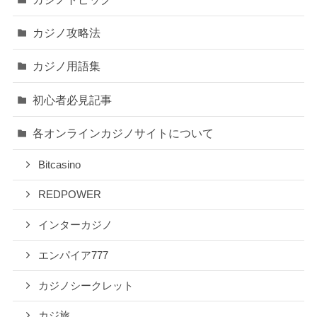
カジノ攻略法
カジノ用語集
初心者必見記事
各オンラインカジノサイトについて
Bitcasino
REDPOWER
インターカジノ
エンパイア777
カジノシークレット
カジ旅