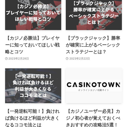
【カジノ必勝法】プレイヤ
【ブラックジャック】勝率
ーに知っておいてほしい戦
が確実に上がるベーシック
略とコツ
ストラテジーとは？
2023年2月28日
2023年2月22日
【一発逆転可能！】負けれ
【カジノユーザー必見】カ
ば負けるほど利益が大きく
ジノ初心者が覚えておくべ
なるココモ法とは
きおすすめの攻略法5選！