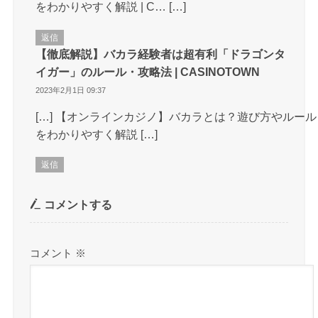
をわかりやすく解説 | C… […]
返信
【徹底解説】バカラ経験者は超有利「ドラゴンタ
イガー」のルール・攻略法 | CASINOTOWN
2023年2月1日 09:37
[…] 【オンラインカジノ】バカラとは？遊び方やルール
をわかりやすく解説 […]
返信
コメントする
コメント
※