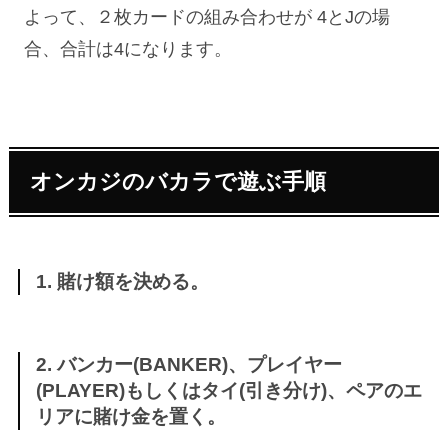
よって、２枚カードの組み合わせが 4とJの場
合、合計は4になります。
オンカジのバカラで遊ぶ手順
1. 賭け額を決める。
2. バンカー(BANKER)、プレイヤー
(PLAYER)もしくはタイ(引き分け)、ペアのエ
リアに賭け金を置く。