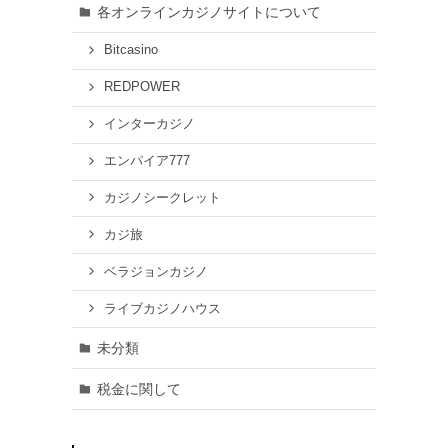
各オンラインカジノサイトについて
Bitcasino
REDPOWER
インターカジノ
エンパイア777
カジノシークレット
カジ旅
ベラジョンカジノ
ライブカジノハウス
未分類
税金に関して