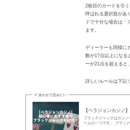
2枚目のカードを引
呼ばれる選択肢があ
ドで十分な場合は「
ます。
ディーラーも同様に
数が17点以上にな
ーが21点を超えると
詳しいルールは下記
あわせて読みたい
【ベラジョンカジノ
ブラックジャックはカジノ
ームの一つです。 ブラッ