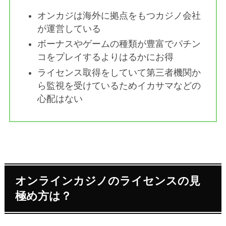
オンカジは海外に拠点をもつカジノ会社
が運営している
ボーナスやゲームの種類が豊富でパチン
コをプレイするよりはるかにお得
ライセンス取得をしていて第三者機関か
ら監視を受けているためイカサマなどの
心配はない
オンラインカジノのライセンスの見
極め方は？