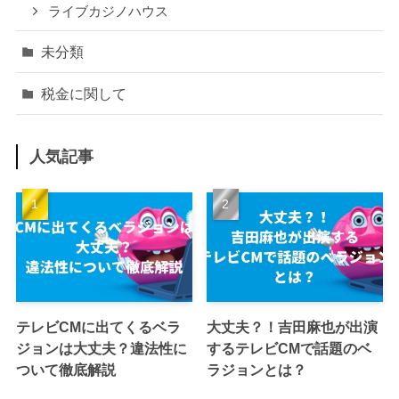
ライブカジノハウス
未分類
税金に関して
人気記事
テレビCMに出てくるベラ
大丈夫？！吉田麻也が出演
ジョンは大丈夫？違法性に
するテレビCMで話題のベ
ついて徹底解説
ラジョンとは？