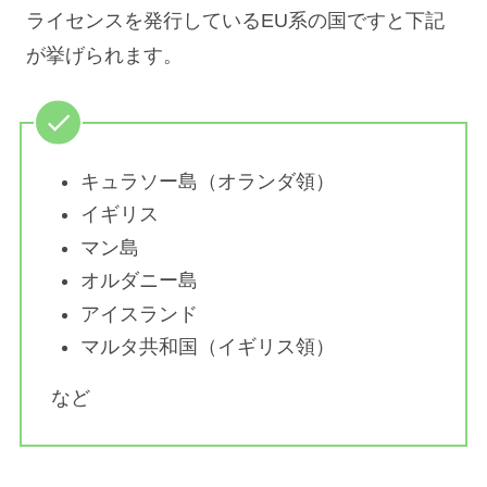
ライセンスを発行しているEU系の国ですと下記
が挙げられます。
キュラソー島（オランダ領）
イギリス
マン島
オルダニー島
アイスランド
マルタ共和国（イギリス領）
など