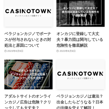
ベラジョンカジノでボーナ
オンカジに登録して大丈
スが付与されないときの対
夫？暴力団は関与している
処法と原因について
危険性を徹底解説
2023年6月9日
2023年6月9日
アダルトサイトのオンライ
ベラジョンカジノは違法？
ンカジノ広告は危険？クリ
出金したらどうなる？日本
ックしても大丈夫？
の法律を交えて解説！