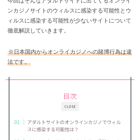
今回はそんなアダルトサイトに出てくるオンライ
ンカジノサイトのウィルスに感染する可能性とウ
ィルスに感染する可能性が少ないサイトについて
徹底解説していきます。
※日本国内からオンライカジノへの賭博行為は違
法です。
目次
CLOSE
アダルトサイトのオンラインカジノでウィル
スに感染する可能性は？