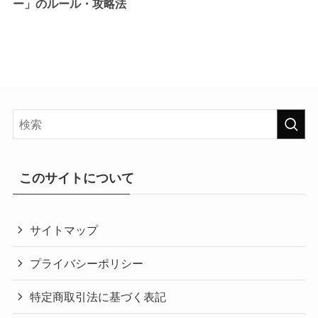
ー」のルール・攻略法
このサイトについて
サイトマップ
プライバシーポリシー
特定商取引法に基づく表記