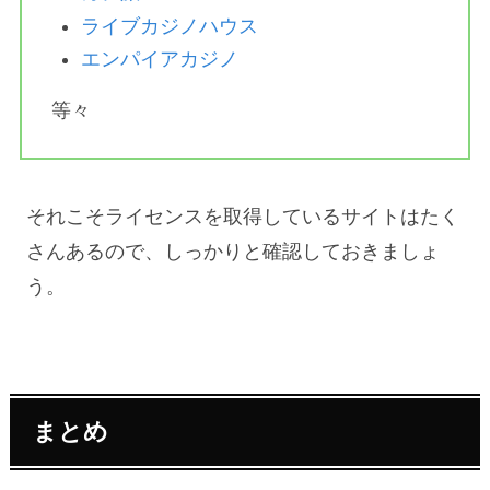
ライブカジノハウス
エンパイアカジノ
等々
それこそライセンスを取得しているサイトはたく
さんあるので、しっかりと確認しておきましょ
う。
まとめ