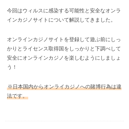
今回はウィルスに感染する可能性と安全なオンラ
インカジノサイトについて解説してきました。
オンラインカジノサイトを登録して遊ぶ前にしっ
かりとライセンス取得国をしっかりと下調べして
安全にオンラインカジノを楽しむようにしましょ
う！
※日本国内からオンライカジノへの賭博行為は違
法です。