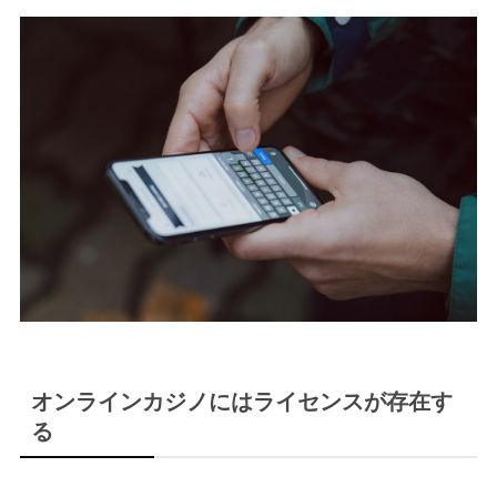
オンラインカジノにはライセンスが存在す
る