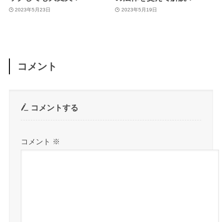
2023年5月23日
2023年5月19日
コメント
コメントする
コメント
※