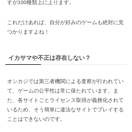
すが100種類上に上ります。
これだけあれば、自分が好みのゲームも絶対に見
つかりますよね！
イカサマや不正は存在しない？
オンカジでは第三者機関による査察が行われてい
て、ゲームの公平性は常に保たれています。ま
た、各サイトごとライセンス取得が義務化されて
いるため、そう簡単に違法なサイトでプレイする
ことはできないのです。