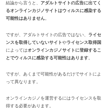
結論から言うと、
アダルトサイトの広告に出てく
るオンラインカジノサイトはウィルスに感染する
可能性はありません
。
ですが、アダルトサイトの広告ではない、
ライセ
ンスを取得していないサイト
や
ライセンス取得国
によっては
オンラインカジノサイトに登録するこ
とでウィルスに感染する可能性はあります
。
ですが、あくまで可能性があるだけでサイトによ
って異なります。
オンラインカジノを運営するにはライセンスを取
得する必要があります。