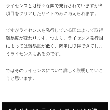
ライセンスとは様々な国で発行されていますが各
項目をクリアしたサイトのみに与えられます。
ですがライセンスを発行している国によって取得
難易度が変わります。つまり、ライセンス発行国
によっては難易度が低く、簡単に取得できてしま
うライセンスもあるのです。
ではそのライセンスについて詳しく説明していこ
うと思います。