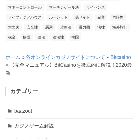
マネーコントロール
マーチンゲール法
ライセンス
ライブカジノハウス
ルーレット
偽サイト
副業
危険性
大丈夫
安全性
悪用
攻略法
暴力団
法律
海外旅行
税金
解説
違法
違法性
韓国
ホーム
»
各オンラインカジノサイトについて
»
Bitcasino
»
【完全マニュアル】BitCasinoを徹底的に解説！2020最
新
カテゴリー
baazout
カジノゲーム解説