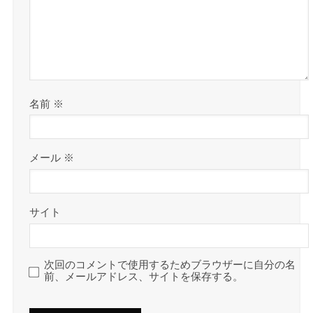
名前
※
メール
※
サイト
次回のコメントで使用するためブラウザーに自分の名
前、メールアドレス、サイトを保存する。