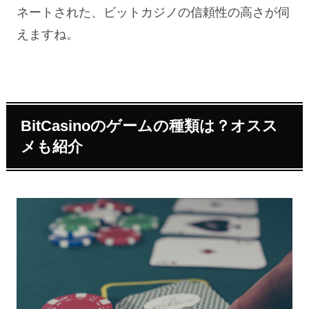
ネートされた、ビットカジノの信頼性の高さが伺
えますね。
BitCasinoのゲームの種類は？オスス
メも紹介