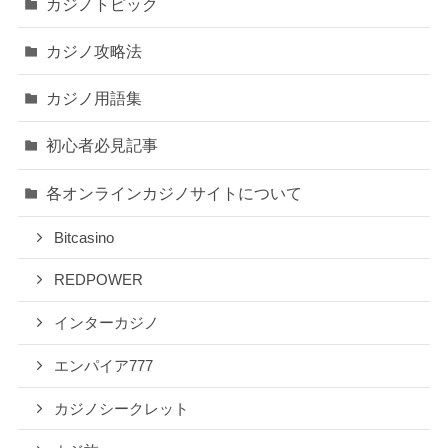
カジノトピック
カジノ攻略法
カジノ用語集
初心者必見記事
各オンラインカジノサイトについて
Bitcasino
REDPOWER
インターカジノ
エンパイア777
カジノシークレット