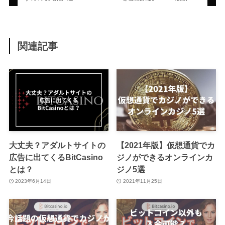
関連記事
大丈夫？アダルトサイトの
【2021年版】仮想通貨でカ
広告に出てくるBitCasino
ジノができるオンラインカ
とは？
ジノ5選
2023年6月14日
2021年11月25日