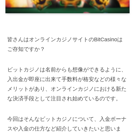
皆さんはオンラインカジノサイトのBitCasinoは
ご存知ですか？
ビットカジノは名前からも想像ができるように、
入出金が即座に出来て手数料が格安などの様々な
メリットがあり、オンラインカジノにおける新た
な決済手段として注目され始めているのです。
今回はそんなビットカジノについて、入金ボーナ
スや入金の仕方など紹介していきたいと思いま