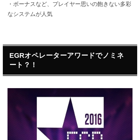
・ボーナスなど、プレイヤー思いの飽きない多彩
なシステムが人気
EGRオペレーターアワードでノミネ
ート？！