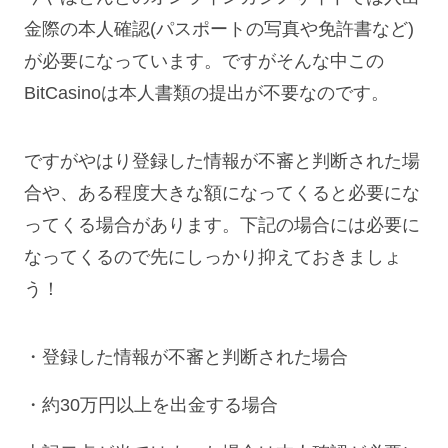
金際の本人確認(パスポートの写真や免許書など)
が必要になっています。ですがそんな中この
BitCasinoは本人書類の提出が不要なのです。
ですがやはり登録した情報が不審と判断された場
合や、ある程度大きな額になってくると必要にな
ってくる場合があります。下記の場合には必要に
なってくるので先にしっかり抑えておきましょ
う！
・登録した情報が不審と判断された場合
・約30万円以上を出金する場合