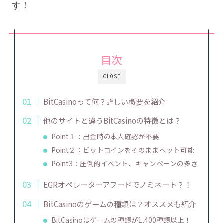
す！
目次
CLOSE
BitCasinoって何？詳しい概要を紹介
他のサイトと違うBitCasinoの特徴とは？
Point１：出金時の本人確認が不要
Point２：ビットコインをそのままベット可能
Point3：圧倒的イベント、キャンペーンの多さ
EGRオペレーターアワードでノミネート？！
BitCasinoのゲームの種類は？オススメも紹介
BitCasinoはゲームの種類が1,400種類以上！