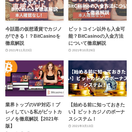
今話題の仮想通貨でカジノ
ビットコイン以外も入金可
ができる！？BitCasinoを
能？BitCasinoの入金方法
徹底解説
について徹底解説
2021年11月23日
2021年10月29日
業界トップのVIP対応！プ
【始める前に知っておきた
レイしている私がビットカ
い】ビットカジノのボーナ
ジノを徹底解説【2021年
スシステム！
版】
2021年3月13日