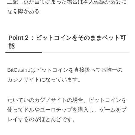
上記二点が当てはまった場合は本人確認が必要に
なる際がある
Point２：ビットコインをそのままベット可
能
BitCasinoはビットコインを直接扱ってる唯一の
カジノサイトになっています。
たいていのカジノサイトの場合、ビットコインを
使ってドルやユーロチップを購入し、ゲームをプ
レイするのがほとんどです。