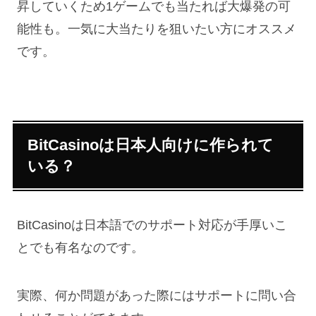
昇していくため1ゲームでも当たれば大爆発の可
能性も。一気に大当たりを狙いたい方にオススメ
です。
BitCasinoは日本人向けに作られて
いる？
BitCasinoは日本語でのサポート対応が手厚いこ
とでも有名なのです。
実際、何か問題があった際にはサポートに問い合