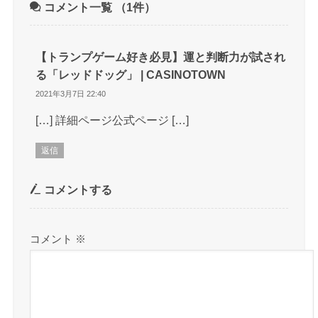
コメント一覧
（1件）
【トランプゲーム好き必見】運と判断力が試され
る「レッドドッグ」 | CASINOTOWN
2021年3月7日 22:40
[…] 詳細ページ公式ページ […]
返信
コメントする
コメント
※