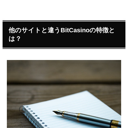
他のサイトと違うBitCasinoの特徴と
は？