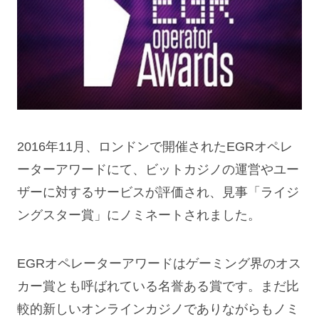
2016年11月、ロンドンで開催されたEGRオペレ
ーターアワードにて、ビットカジノの運営やユー
ザーに対するサービスが評価され、見事「ライジ
ングスター賞」にノミネートされました。
EGRオペレーターアワードはゲーミング界のオス
カー賞とも呼ばれている名誉ある賞です。まだ比
較的新しいオンラインカジノでありながらもノミ