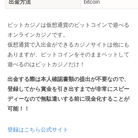
出金方法
bitcoin
ビットカジノは仮想通貨のビットコインで遊べる
オンラインカジノです。
仮想通貨で入出金ができるカジノサイトは他にも
ありますが、ビットコインをそのままベットして
遊べるのはビットカジノだけ！
出金する際は本人確認書類の提出が不要
なので、
登録してから賞金を引き出すまでが非常にスピー
ディーなので無駄遣いする前に現金化することが
可能！！
登録はこちら
公式サイト