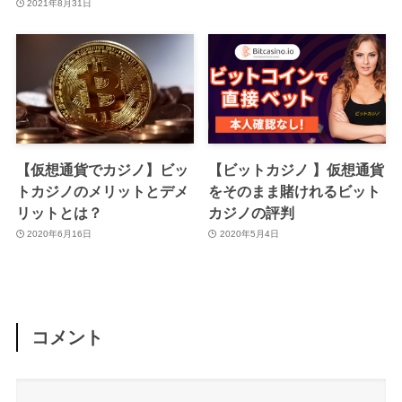
2021年8月31日
【仮想通貨でカジノ】ビッ
【ビットカジノ 】仮想通貨
トカジノのメリットとデメ
をそのまま賭けれるビット
リットとは？
カジノの評判
2020年6月16日
2020年5月4日
コメント