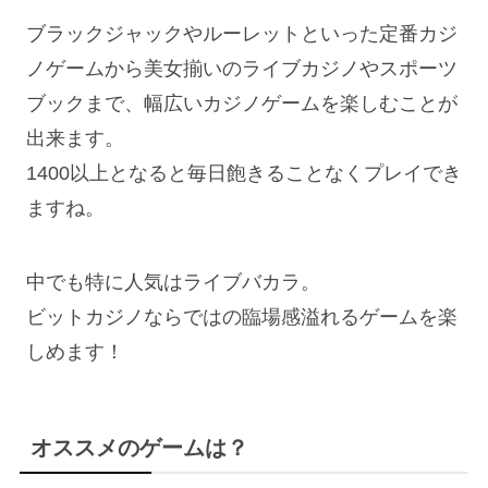
ブラックジャックやルーレットといった定番カジ
ノゲームから美女揃いのライブカジノやスポーツ
ブックまで、幅広いカジノゲームを楽しむことが
出来ます。
1400以上となると毎日飽きることなくプレイでき
ますね。
中でも特に人気はライブバカラ。
ビットカジノならではの臨場感溢れるゲームを楽
しめます！
オススメのゲームは？