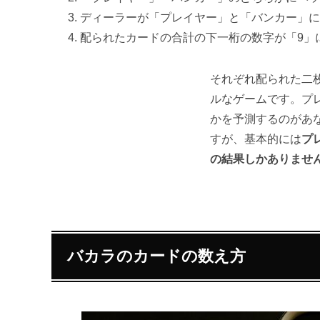
ディーラーが「プレイヤー」と「バンカー」に
配られたカードの合計の下一桁の数字が「9」
それぞれ配られた二
ルなゲームです。プ
かを予測するのがあ
すが、基本的には
プ
の結果しかありませ
バカラのカードの数え方