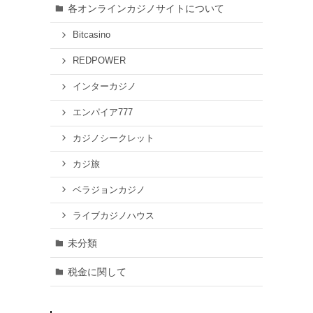
各オンラインカジノサイトについて
Bitcasino
REDPOWER
インターカジノ
エンパイア777
カジノシークレット
カジ旅
ベラジョンカジノ
ライブカジノハウス
未分類
税金に関して