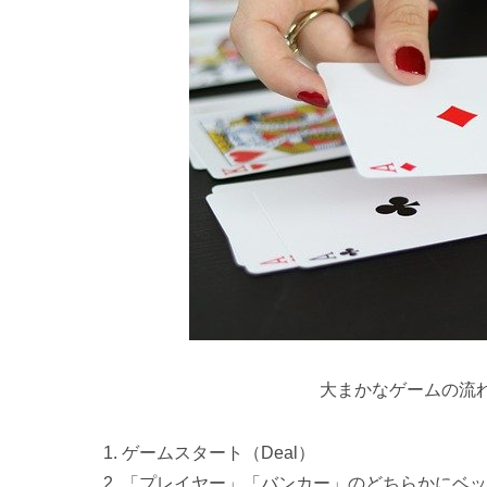
大まかなゲームの流
ゲームスタート（Deal）
「プレイヤー」「バンカー」のどちらかにベッ