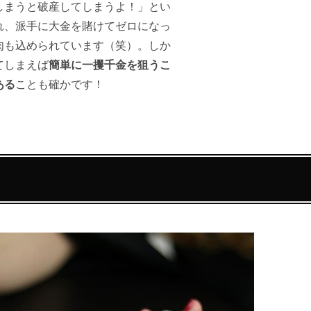
しまうと破産してしまうよ！」とい
れ、派手に大金を賭けてゼロになっ
肉も込められています（笑）。しか
てしまえば
簡単に一攫千金を狙うこ
ある
ことも確かです！