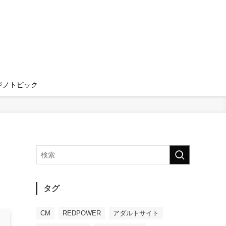
ジノトピック
タグ
CM
REDPOWER
アダルトサイト