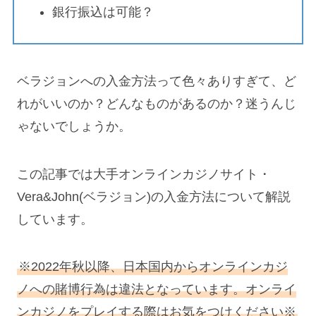
銀行振込は可能？
ベラジョンへの入金方法って色々ありすぎて、ど
れがいいのか？どんなものがあるのか？迷うんじ
ゃないでしょうか。
この記事では大手オンラインカジノサイト・
Vera&John(ベラジョン)の入金方法について解説
しています。
※2022年秋以降、日本国内からオンラインカジ
ノへの賭博行為は違法となっています。オンライ
ンカジノをプレイする際はお気をつけください※