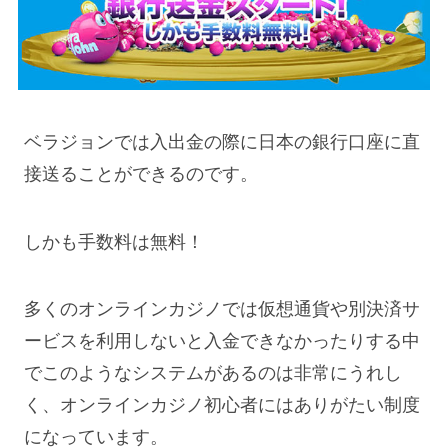
ベラジョンでは入出金の際に日本の銀行口座に直
接送ることができるのです。
しかも手数料は無料！
多くのオンラインカジノでは仮想通貨や別決済サ
ービスを利用しないと入金できなかったりする中
でこのようなシステムがあるのは非常にうれし
く、オンラインカジノ初心者にはありがたい制度
になっています。