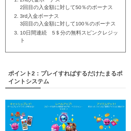
2回目の入金額に対して50％のボーナス
3rd入金ボーナス
3回目の入金額に対して100％のボーナス
10日間連続 5＄分の無料スピンクレジッ
ト
ポイント2：プレイすればするだけたまるポ
イントシステム