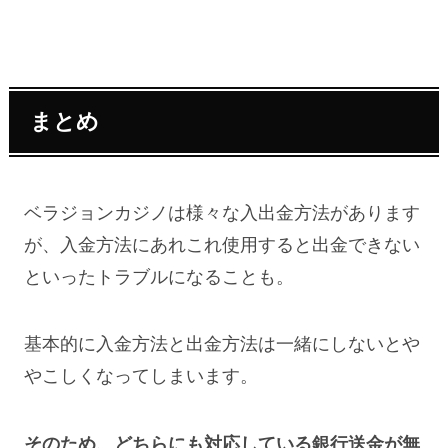
まとめ
ベラジョンカジノは様々な入出金方法があります
が、入金方法にあれこれ使用すると出金できない
といったトラブルになることも。
基本的に入金方法と出金方法は一緒にしないとや
やこしくなってしまいます。
そのため、どちらにも対応している銀行送金が無