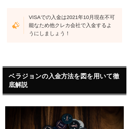
VISAでの入金は2021年10月現在不可
能なため他クレカ会社で入金するよ
うにしましょう！
ベラジョンの入金方法を図を用いて徹
底解説