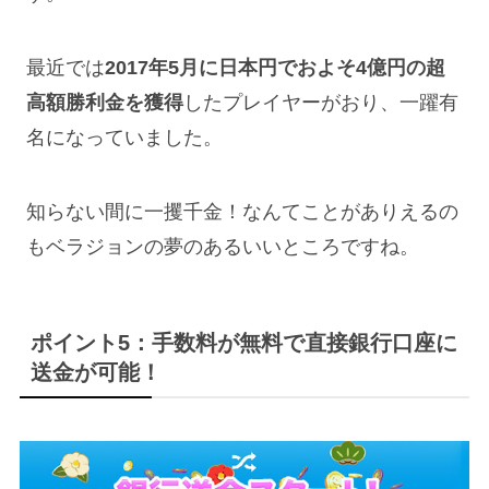
最近では
2017年5月に日本円でおよそ4億円の超
高額勝利金を獲得
したプレイヤーがおり、一躍有
名になっていました。
知らない間に一攫千金！なんてことがありえるの
もベラジョンの夢のあるいいところですね。
ポイント5：手数料が無料で直接銀行口座に
送金が可能！