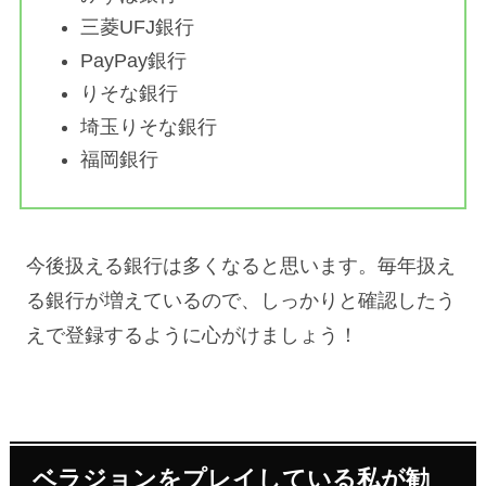
三菱UFJ銀行
PayPay銀行
りそな銀行
埼玉りそな銀行
福岡銀行
今後扱える銀行は多くなると思います。毎年扱え
る銀行が増えているので、しっかりと確認したう
えで登録するように心がけましょう！
ベラジョンをプレイしている私が勧