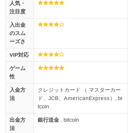
人気・
注目度
入出金
のスム
ーズさ
VIP対応
ゲーム
性
入金方
クレジットカード （ マスターカー
法
ド、JCB、
AmericanExpress
）, bi
tcoin
出金方
銀行送金
, bitcoin
法