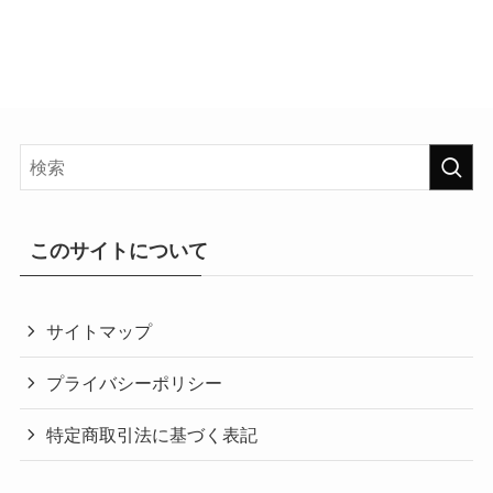
このサイトについて
サイトマップ
プライバシーポリシー
特定商取引法に基づく表記