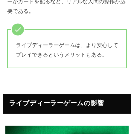
ーがカードを配るなど、リアルな人間の操作が必
要である。
ライブディーラーゲームは、より安心して
プレイできるというメリットもある。
ライブディーラーゲームの影響