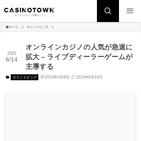
ホーム
カジノトピック
オンラインカジノの人気が急速に
2023
拡大 – ライブディーラーゲームが
6/14
主導する
2023年4月8日
2023年6月14日
カジノトピック