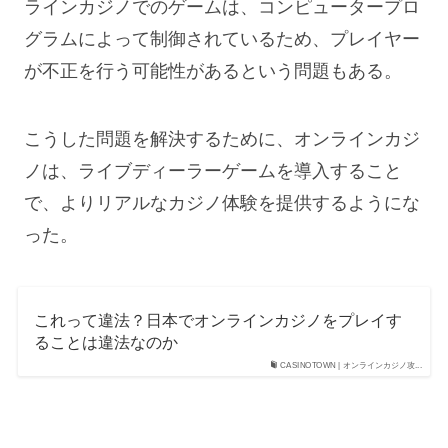
ラインカジノでのゲームは、コンピュータープロ
グラムによって制御されているため、プレイヤー
が不正を行う可能性があるという問題もある。
こうした問題を解決するために、オンラインカジ
ノは、ライブディーラーゲームを導入すること
で、よりリアルなカジノ体験を提供するようにな
った。
これって違法？日本でオンラインカジノをプレイす
ることは違法なのか
CASINOTOWN | オンラインカジノ攻...