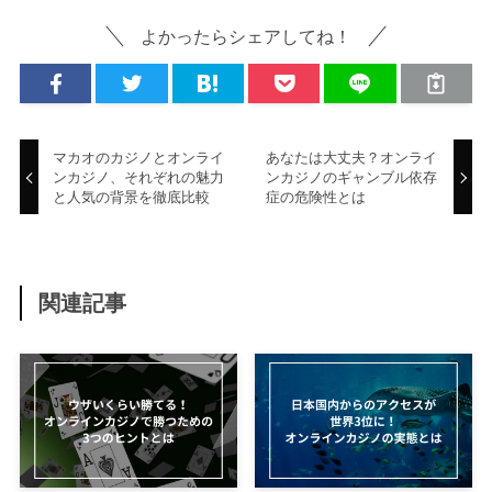
よかったらシェアしてね！
マカオのカジノとオンライ
あなたは大丈夫？オンライ
ンカジノ、それぞれの魅力
ンカジノのギャンブル依存
と人気の背景を徹底比較
症の危険性とは
関連記事