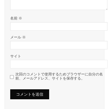
名前
※
メール
※
サイト
次回のコメントで使用するためブラウザーに自分の名
前、メールアドレス、サイトを保存する。