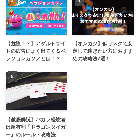
【危険！？】アダルトサイ
【オンカジ】低リスクで安
トの広告によく出てくるベ
定して稼ぎたい方におすす
ラジョンカジノとは！？
めの攻略法7選！
【徹底解説】バカラ経験者
は超有利「ドラゴンタイガ
ー」のルール・攻略法