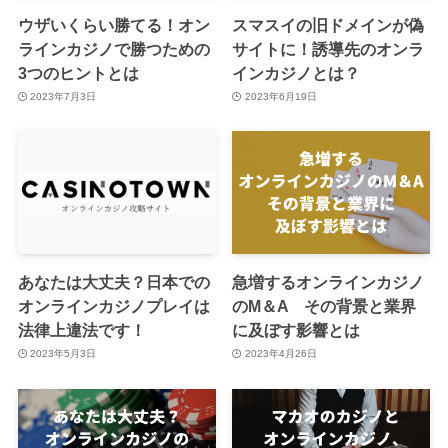
ウザいくらい勝てる！オン
スマスイの旧ドメインが偽
ラインカジノで勝つための
サイトに！誘導先のオンラ
3つのヒントとは
インカジノとは？
2023年7月3日
2023年6月19日
あなたは大丈夫？日本での
急増するオンラインカジノ
オンラインカジノプレイは
のM＆A その背景と業界
法律上違法です！
に及ぼす影響とは
2023年5月3日
2023年4月26日