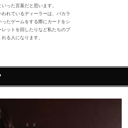
といった言葉だと思います。
いわれているディーラーは、バカラ
いったゲームをする際にカードをシ
ーレットを回したりなど私たちのプ
くれる人になります。
？