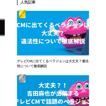
人気記事
テレビCMに出てくるベラジョンは大丈夫？違法
性について徹底解説