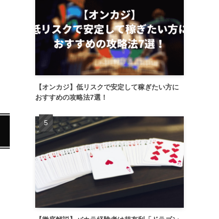
【オンカジ】低リスクで安定して稼ぎたい方に
おすすめの攻略法7選！