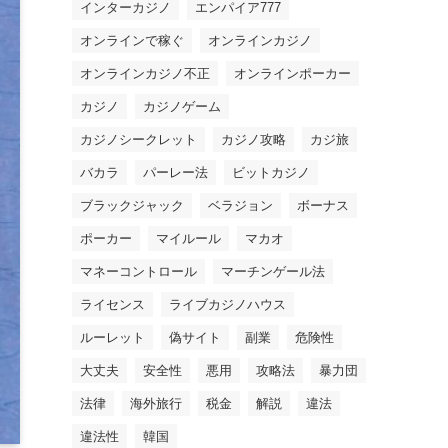
インターカジノ
エンパイア777
オンラインで稼ぐ
オンラインカジノ
オンラインカジノ不正
オンラインポーカー
カジノ
カジノゲーム
カジノシークレット
カジノ攻略
カジ旅
バカラ
パーレー法
ビットカジノ
ブラックジャック
ベラジョン
ボーナス
ポーカー
マイルール
マカオ
マネーコントロール
マーチンゲール法
ライセンス
ライブカジノハウス
ルーレット
偽サイト
副業
危険性
大丈夫
安全性
悪用
攻略法
暴力団
法律
海外旅行
税金
解説
違法
違法性
韓国