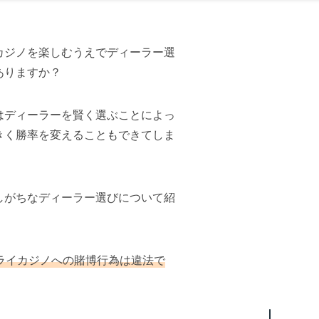
カジノを楽しむうえでディーラー選
ありますか？
はディーラーを賢く選ぶことによっ
きく勝率を変えることもできてしま
しがちなディーラー選びについて紹
。
ライカジノへの賭博行為は違法で