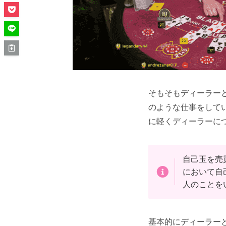
そもそもディーラー
のような仕事をして
に軽くディーラーに
自己玉を売
において自
人のことを
基本的にディーラー