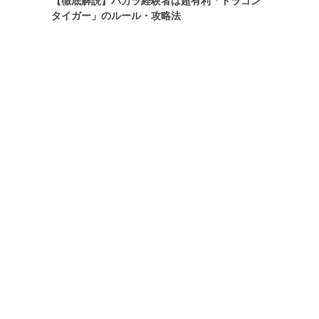
【徹底解説】バカラ経験者は超有利「ドラゴン
タイガー」のルール・攻略法