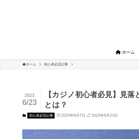
オンラインカジノ攻略サイト
ホーム
ホーム
初心者必見記事
【カジノ初心者必見】見落
2023
6/23
とは？
2020年9月7日
2023年6月23日
初心者必見記事