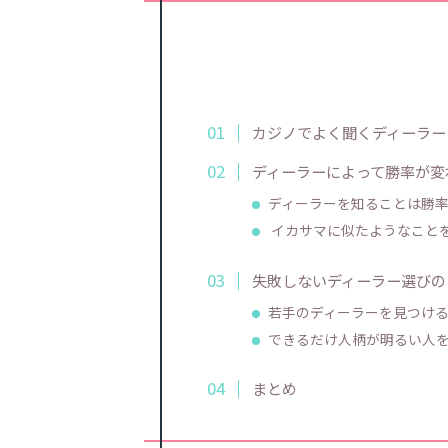
カジノでよく聞くディーラー
ディーラーによって勝率が変
ディーラーを知ることは勝
イカサマに似たようなこと
失敗しないディーラー選びの
若手のディーラーを見つけ
できるだけ人柄が明るい人
まとめ