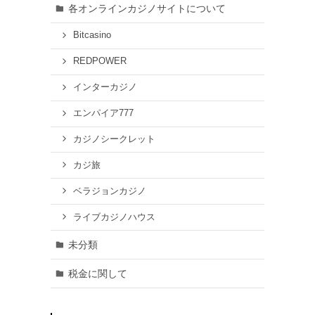
各オンラインカジノサイトについて
Bitcasino
REDPOWER
インターカジノ
エンパイア777
カジノシークレット
カジ旅
ベラジョンカジノ
ライブカジノハウス
未分類
税金に関して