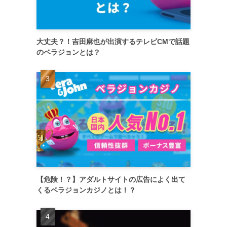
大丈夫？！吉田麻也が出演するテレビCMで話題
のベラジョンとは？
【危険！？】アダルトサイトの広告によく出て
くるベラジョンカジノとは！？