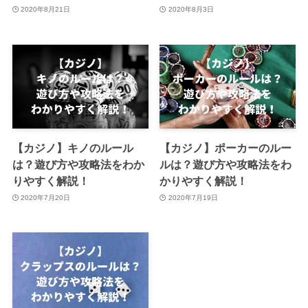
2020年8月21日
2020年8月3日
【カジノ】キノのルール
【カジノ】ポーカーのルー
は？遊び方や攻略法をわか
ルは？遊び方や攻略法をわ
りやすく解説！
かりやすく解説！
2020年7月20日
2020年7月19日