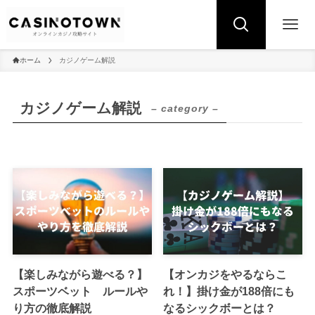
ホーム
カジノゲーム解説
カジノゲーム解説
– category –
【楽しみながら遊べる？】
【オンカジをやるならこ
スポーツベット ルールや
れ！】掛け金が188倍にも
り方の徹底解説
なるシックボーとは？