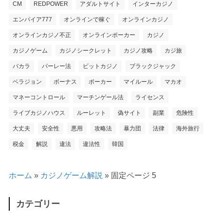
CM
REDPOWER
アダルトサイト
インターカジノ
エンパイア777
オンラインで稼ぐ
オンラインカジノ
オンラインカジノ不正
オンラインポーカー
カジノ
カジノゲーム
カジノシークレット
カジノ攻略
カジ旅
バカラ
パーレー法
ビットカジノ
ブラックジャック
ベラジョン
ボーナス
ポーカー
マイルール
マカオ
マネーコントロール
マーチンゲール法
ライセンス
ライブカジノハウス
ルーレット
偽サイト
副業
危険性
大丈夫
安全性
悪用
攻略法
暴力団
法律
海外旅行
税金
解説
違法
違法性
韓国
ホーム
»
カジノゲーム解説
»
固定ページ 5
カテゴリー