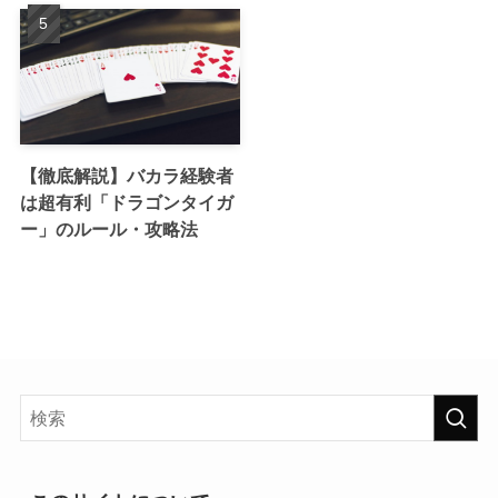
【徹底解説】バカラ経験者
は超有利「ドラゴンタイガ
ー」のルール・攻略法