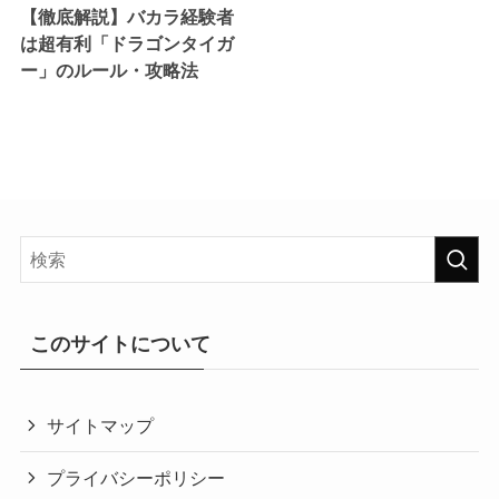
【徹底解説】バカラ経験者
は超有利「ドラゴンタイガ
ー」のルール・攻略法
このサイトについて
サイトマップ
プライバシーポリシー