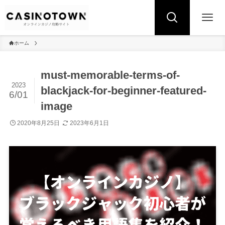
ホーム
must-memorable-terms-of-
2023
blackjack-for-beginner-featured-
6/01
image
2020年8月25日
2023年6月1日