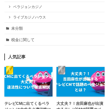
ベラジョンカジノ
ライブカジノハウス
未分類
税金に関して
人気記事
テレビCMに出てくるベラ
大丈夫？！吉田麻也が出演