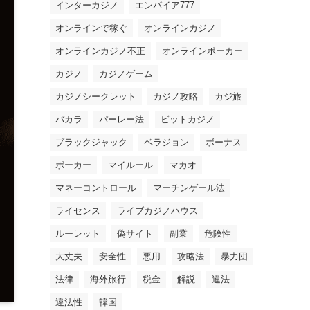
インターカジノ
エンパイア777
オンラインで稼ぐ
オンラインカジノ
オンラインカジノ不正
オンラインポーカー
カジノ
カジノゲーム
カジノシークレット
カジノ攻略
カジ旅
バカラ
パーレー法
ビットカジノ
ブラックジャック
ベラジョン
ボーナス
ポーカー
マイルール
マカオ
マネーコントロール
マーチンゲール法
ライセンス
ライブカジノハウス
ルーレット
偽サイト
副業
危険性
大丈夫
安全性
悪用
攻略法
暴力団
法律
海外旅行
税金
解説
違法
違法性
韓国