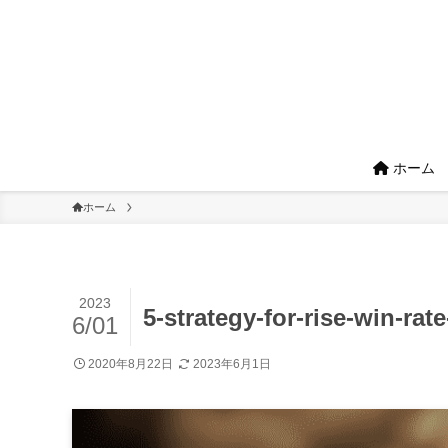
オンラインカジノ攻略サイト
ホーム
ホーム
2023
5-strategy-for-rise-win-rat
6/01
2020年8月22日
2023年6月1日