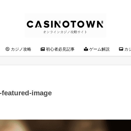
カジノ攻略
初心者必見記事
ゲーム解説
カ
e-featured-image