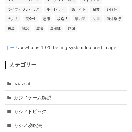
マネーコントロール
マーチンゲール法
ライセンス
ライブカジノハウス
ルーレット
偽サイト
副業
危険性
大丈夫
安全性
悪用
攻略法
暴力団
法律
海外旅行
税金
解説
違法
違法性
韓国
ホーム
»
what-is-1326-betting-system-featured-image
カテゴリー
baazout
カジノゲーム解説
カジノトピック
カジノ攻略法