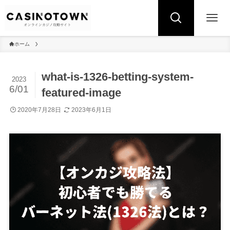
ホーム
what-is-1326-betting-system-
2023
6/01
featured-image
2020年7月28日
2023年6月1日